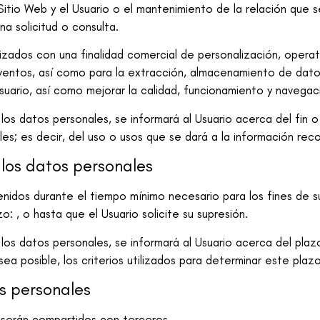
itio Web y el Usuario o el mantenimiento de la relación que s
na solicitud o consulta.
lizados con una finalidad comercial de personalización, operati
ventos
, así como para la extracción, almacenamiento de dato
uario, así como mejorar la calidad, funcionamiento y navegaci
s datos personales, se informará al Usuario acerca del fin o
es; es decir, del uso o usos que se dará a la información reco
 los datos personales
enidos durante el tiempo mínimo necesario para los fines de s
: , o hasta que el Usuario solicite su supresión.
s datos personales, se informará al Usuario acerca del plazo
a posible, los criterios utilizados para determinar este plazo
os personales
 serán compartidos con terceros.