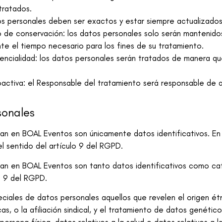
tratados.
tos personales deben ser exactos y estar siempre actualizados
azo de conservación: los datos personales solo serán mantenid
nte el tiempo necesario para los fines de su tratamiento.
idencialidad: los datos personales serán tratados de manera qu
roactiva: el Responsable del tratamiento será responsable de a
sonales
tan en
BOAL Eventos
son únicamente datos identificativos. En
l sentido del artículo 9 del RGPD.
tan en
BOAL Eventos
son tanto datos identificativos como ca
o 9 del RGPD.
les de datos personales aquellos que revelen el origen étnico
cas, o la afiliación sindical, y el tratamiento de datos genétic