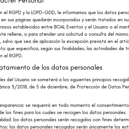
ácter Personal
en el RGPD y la LOPD-GDD, le informamos que los datos per
 en sus páginas quedarán incorporados y serán tratados en nu
promisos establecidos entre
BOAL Eventos
y el Usuario o el man
ste rellene, o para atender una solicitud o consulta del mism
salvo que sea de aplicación la excepción prevista en el artí
to que especifica, según sus finalidades, las actividades de t
en el RGPD.
tratamiento de los datos personales
es del Usuario se someterá a los siguientes principios recogid
rgánica 3/2018, de 5 de diciembre, de Protección de Datos Pe
 transparencia: se requerirá en todo momento el consentimiento
 los fines para los cuales se recogen los datos personales.
inalidad: los datos personales serán recogidos con fines determi
atos: los datos personales recogidos serán únicamente los es